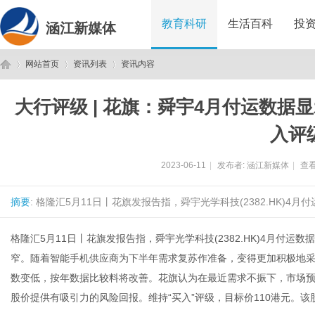
教育科研
生活百科
投
涵江新媒体
网站首页
资讯列表
资讯内容
大行评级 | 花旗：舜宇4月付运数据
涵
›
›
›
入评
2023-06-11
|
发布者:
涵江新媒体
|
查看
摘要
: 格隆汇5月11日丨花旗发报告指，舜宇光学科技(2382.HK)4
格隆汇5月11日丨花旗发报告指，舜宇光学科技(2382.HK)4月付
窄。随着智能手机供应商为下半年需求复苏作准备，变得更加积极地
江
数变低，按年数据比较料将改善。花旗认为在最近需求不振下，市场
股价提供有吸引力的风险回报。维持“买入”评级，目标价110港元。该股