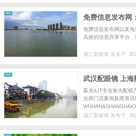
研营养组分，全面呵护肠道
资讯
免费信息发布网
免费信息发布网以其免
高效的信息共享平台，
涵江新媒体
发布于 202
资讯
武汉配眼镜 上海
暮光ILIT专业验光
光师门店案例新闻资讯
WUHAN&SHANGHAI
配镜的写字楼眼镜店直
涵江新媒体
发布于 202
光、正品镜片、透明价格
顾高专业度与高性价比...
资讯