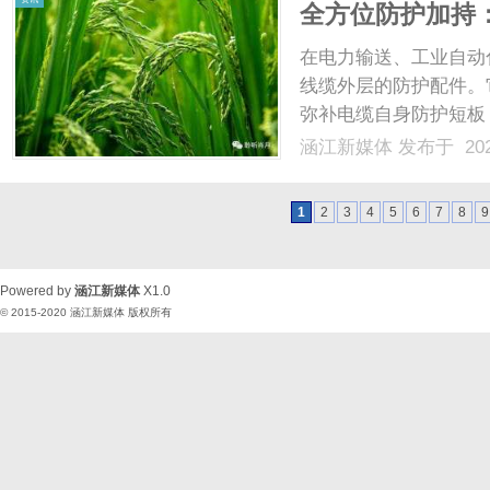
全方位防护加持
在电力输送、工业自动
线缆外层的防护配件。
弥补电缆自身防护短板
效延长线缆使用寿命，
涵江新媒体
发布于 202
常用的防护构件。一、
行风险形成多重防护效果。
1
2
3
4
5
6
7
8
9
Powered by
涵江新媒体
X1.0
© 2015-2020
涵江新媒体
版权所有