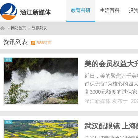
教育科研
生活百科
投
涵江新媒体
网站首页
资讯列表
资讯列表
RSS订阅
涵
›
›
资讯
美的会员权益大升
修
近日，美的聚焦万千美
过保无忧”为核心的四
高3000元额度的过
遇、积分互动、居家养
涵江新媒体
发布于 202
持续温暖相伴。洞察行
用消费品，常年高频使用下
江
资讯
武汉配眼镜 上海