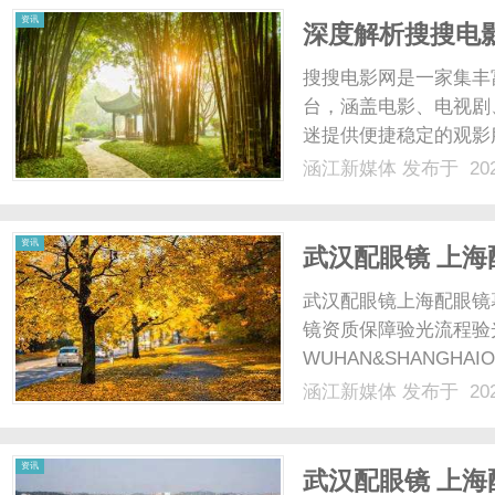
资讯
深度解析搜搜电
搜搜电影网是一家集丰
台，涵盖电影、电视剧
迷提供便捷稳定的观影服
涵江新媒体
发布于 202
资讯
武汉配眼镜 上海
武汉配眼镜上海配眼镜
镜资质保障验光流程验
WUHAN&SHANGHAI
配镜的写字楼眼镜店直
涵江新媒体
发布于 202
光、正品镜片、透明价格
顾高专业度与高性价比...
资讯
武汉配眼镜 上海