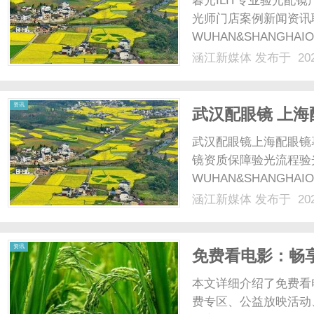
暮光ILIT专业验光
光师门店案例新闻资讯
WUHAN&SHANGHAI
配镜的写字楼眼镜店直
涵江新媒体
发布于 202
光、正品镜片、透明价格
顾高专业度与高性价比...
新
资讯
武汉配眼镜 上海
武汉配眼镜上海配眼镜
镜资质保障验光流程验
WUHAN&SHANGHAI
配镜的写字楼眼镜店直
涵江新媒体
发布于 202
光、正品镜片、透明价格
媒
顾高专业度与高性价比...
资讯
免费看电影：畅
本文详细介绍了免费看
费专区、公益放映活动