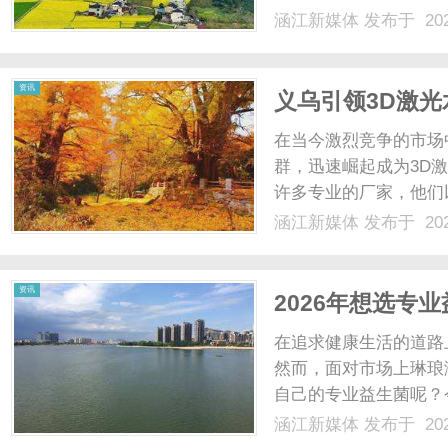
涵江新媒体
发布于 202
资讯
义乌引领3D激
在当今激烈竞争的市场
群，迅速崛起成为3D
许多专业的厂家，他们
细介绍义乌的3D激光
涵江新媒体
发布于 202
提供选择合适厂家的建
晶内雕机是一种高精度的雕
资讯
2026年想选专
产品！
在追求健康生活的道路
然而，面对市场上琳琅
自己的专业益生菌呢？
介绍挑选专业益生菌的
涵江新媒体
发布于 202
品应该具备丰富且有针