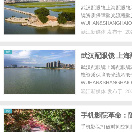
武汉配眼镜上海配眼镜
镜资质保障验光流程验
WUHAN&SHANGHAI
配镜的写字楼眼镜店直
涵江新媒体
发布于 202
光、正品镜片、透明价格
顾高专业度与高性价比...
资讯
武汉配眼镜 上海
武汉配眼镜上海配眼镜
镜资质保障验光流程验
WUHAN&SHANGHAI
配镜的写字楼眼镜店直
涵江新媒体
发布于 202
光、正品镜片、透明价格
顾高专业度与高性价比...
资讯
手机影院革命：
手机影院打破时间空间