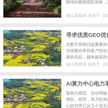
随地的极致观影体验，正
涵江新媒体
发布于 202
资讯
寻求优质GEO优
在数字营销日益重要的
在线曝光率和客户转化
索的兴起，越来越多的
高可见性至关重要。因
涵江新媒体
发布于 202
择。GEO优化的定义
进行的网络营销策略。其目
资讯
AI算力中心电
施“能量心脏”？
随着大模型、自动驾驶
增长。然而，算力狂奔
心的功率已从几十兆瓦攀