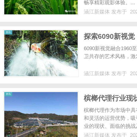
畅享精彩观影体验。...
涵江新媒体
发布于 202
体
资讯
探索6090新视
6090新视觉融合196
卫共存的艺术风格，激
涵江新媒体
发布于 202
资讯
槟榔代理行业现
槟榔代理作为市场中具
和灵活的运营优势，吸
业的现状、面临的挑战及
涵江新媒体
发布于 202