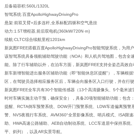
后备箱容积:560L/1320L
智驾系统:百度ApolloHighwayDrivingPro
悬架:前双叉臂+后多连杆,全系标配四驱和空气悬挂
动力:1.5T增程器,前后双电机(360kW/720N·m)
新
续航:CLTC综合续航里程1201km
新岚图FREE搭载百度ApolloHighwayDrivingPro智能驾驶系统
该智驾系统具备领航辅助驾驶功能（NOA）和人机共驾地图，包含全
能。除了行车辅助以外，在泊车方面，新岚图FREE支持全姿态高效
新车新增智能进出服务区辅助功能（即“智能休息区提醒”），车辆根
区，在驾驶员选择相应服务区后，车辆会向服务区入口行驶，并在行
新岚图FREE全车共有30个智能传感器（13个高清摄像头、5个毫米
时对车辆实施主动干预，确保安全），具备20项智能辅助功能；包含：
媒
提醒、RCTA倒车预警系统、DOW开门预警系统、LDW车道偏离预警
警、NVS夜视行车系统、AVM360°全景影像系统、哨兵模式、ISA限
助、HWA高速公路辅助、AEB自动制动系统、LCC车道居中保持系统
平、斜列），以及AR实景导航。