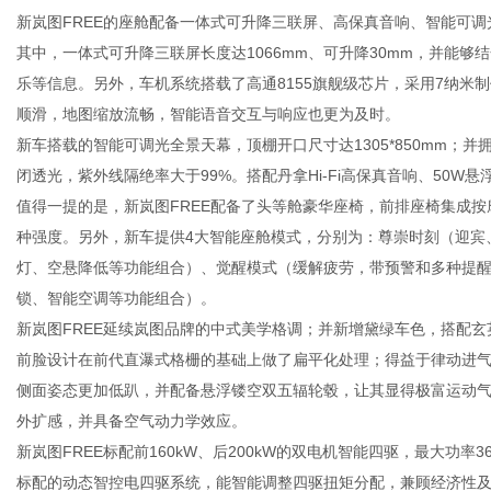
新岚图FREE的座舱配备一体式可升降三联屏、高保真音响、智能可
其中，一体式可升降三联屏长度达1066mm、可升降30mm，并能
乐等信息。另外，车机系统搭载了高通8155旗舰级芯片，采用7纳米制
体
顺滑，地图缩放流畅，智能语音交互与响应也更为及时。
新车搭载的智能可调光全景天幕，顶棚开口尺寸达1305*850mm；
闭透光，紫外线隔绝率大于99%。搭配丹拿Hi-Fi高保真音响、50
值得一提的是，新岚图FREE配备了头等舱豪华座椅，前排座椅集成按
种强度。另外，新车提供4大智能座舱模式，分别为：尊崇时刻（迎宾
灯、空悬降低等功能组合）、觉醒模式（缓解疲劳，带预警和多种提
锁、智能空调等功能组合）。
新岚图FREE延续岚图品牌的中式美学格调；并新增黛绿车色，搭配
前脸设计在前代直瀑式格栅的基础上做了扁平化处理；得益于律动进
侧面姿态更加低趴，并配备悬浮镂空双五辐轮毂，让其显得极富运动
外扩感，并具备空气动力学效应。
新岚图FREE标配前160kW、后200kW的双电机智能四驱，最大功率36
标配的动态智控电四驱系统，能智能调整四驱扭矩分配，兼顾经济性