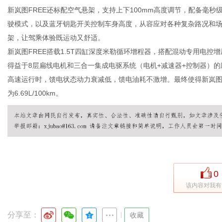
新岚图FREE还标配空气悬架，支持上下100mm高度调节，配备毫
驶模式，以及蓝牙钥匙开关控制车身高度，从容应对各种复杂路况和场
架，让驾乘体验既运动又舒适。
新岚图FREE搭载1.5T四缸深度米勒循环增程器，搭配混动专用电控增压
得益于8层扁线电机和三合一集成电驱系统（电机+减速器+控制器）的
高速运行时，馈电状态动力衰减低，馈电油耗不激增。最终使得新岚图FR
为6.69L/100km。
0
该内容对我有
分享至：
|
收藏