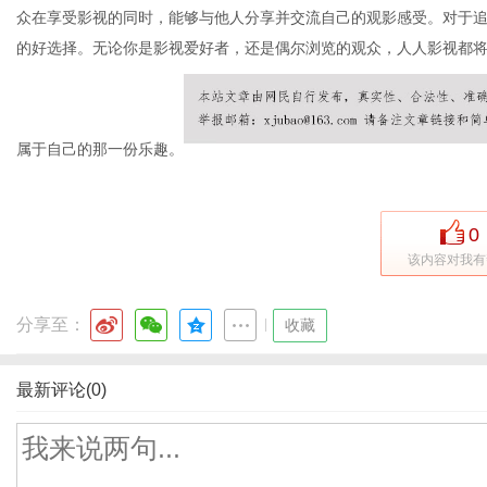
众在享受影视的同时，能够与他人分享并交流自己的观影感受。对于
的好选择。无论你是影视爱好者，还是偶尔浏览的观众，人人影视都
属于自己的那一份乐趣。
0
该内容对我有
分享至：
|
收藏
最新评论(0)