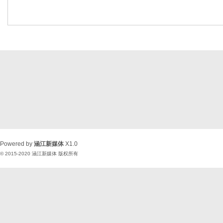
Powered by
涵江新媒体
X1.0
© 2015-2020
涵江新媒体
版权所有