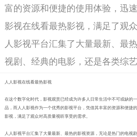
富的资源和便捷的使用体验，迅
影视在线看最热影视，满足了观
新
人影视平台汇集了大量最新、最
视剧、经典的电影，还是各类综艺...
人人影视在线看最热影视
在这个数字化时代，影视观赏已经成为许多人日常生活中不可或缺的
媒
品，而人人影视作为一个优秀的影视平台，凭借其丰富的资源和便捷
影视，满足了观众对高质量视听享受的需求。
人人影视平台汇集了大量最新、最热的影视资源，无论是热门的电视