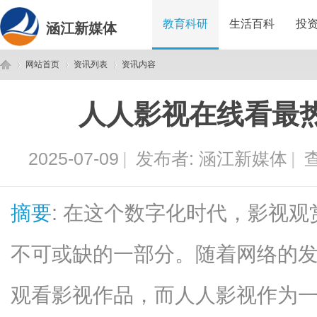
教育科研
生活百科
投
涵江新媒体
网站首页
资讯列表
资讯内容
人人影视在线看最
涵
›
›
›
2025-07-09
|
发布者:
涵江新媒体
|
查
摘要
: 在这个数字化时代，影视
不可或缺的一部分。随着网络的
江
观看影视作品，而人人影视作为