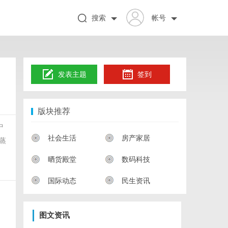
搜索
帐号
发表主题
签到
版块推荐
中
社会生活
房产家居
蒸
晒货殿堂
数码科技
国际动态
民生资讯
图文资讯