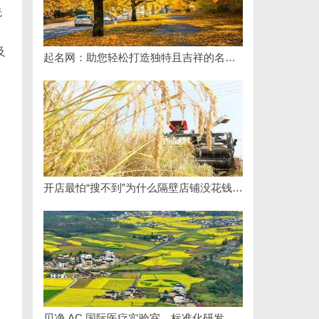
先
及
起名网：助您轻松打造独特且吉祥的名字攻略
开店最怕“搜不到”为什么隔壁店铺没花钱，ai却天天给他免费派单？
贝净 AC 国际医疗实验室，标准化研发体系全解析