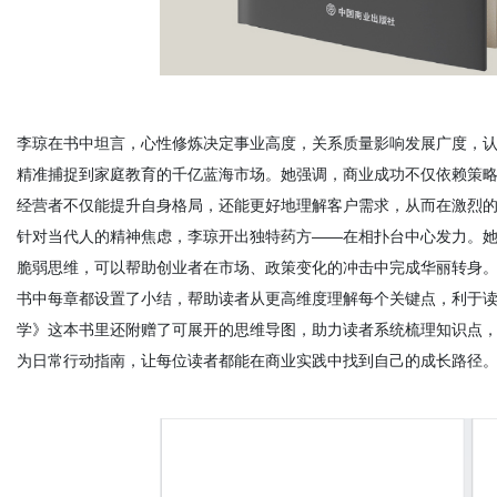
李琼在书中坦言，
心性修炼决定事业高度，关系质量影响发展广度，
精准捕捉到家庭教育的千亿蓝海市场。
她强调，商业成功不仅依赖策
经营者不仅能提升自身格局，还能更好地理解客户需求，从而在激烈
针对当代人的精神焦虑，李琼开出独特药方
——
在相扑台中心发力。
脆弱思维，
可以
帮助
创业者在市场、
政策
变化的
冲击
中
完成华丽转身
书中
每章都设置了小结，帮助读者从更高维度理解每个关键点
，
利于
学》
这本书里还附赠了可展开的思维导图，助力读者系统梳理知识点
为日常行动指南，让每位读者都能在商业实践中找到自己的成长路径