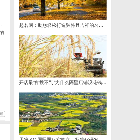
，
起名网：助您轻松打造独特且吉祥的名字攻略
的
开店最怕“搜不到”为什么隔壁店铺没花钱，ai却天天给他免费派单？
藏
贝净 AC 国际医疗实验室，标准化研发体系全解析