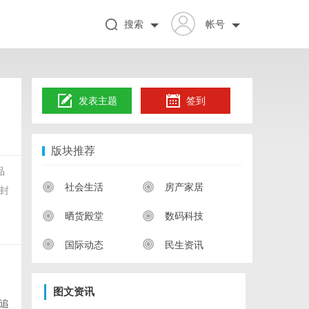
搜索
帐号
发表主题
签到
版块推荐
品
社会生活
房产家居
封
晒货殿堂
数码科技
国际动态
民生资讯
图文资讯
追