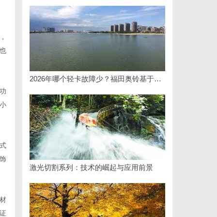
，
也
2026年哪个轻卡故障少？福田奥铃基于百万公里验证的可靠之选
功
小
式
饰
激光切割系列：技术的崛起与应用前景
材
证