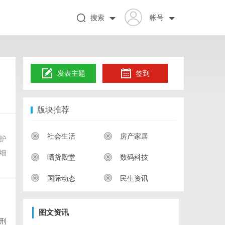
搜索
帐号
发表主题
签到
版块推荐
社会生活
房产家居
护
细
晒货殿堂
数码科技
国际动态
民生资讯
图文资讯
刑