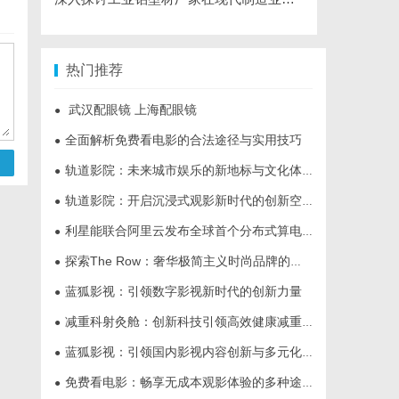
热门推荐
武汉配眼镜 上海配眼镜
●
全面解析免费看电影的合法途径与实用技巧
●
轨道影院：未来城市娱乐的新地标与文化体验空间
●
轨道影院：开启沉浸式观影新时代的创新空间体验
●
利星能联合阿里云发布全球首个分布式算电协同解决方案
●
探索The Row：奢华极简主义时尚品牌的崛起与魅力解析
●
蓝狐影视：引领数字影视新时代的创新力量
●
减重科射灸舱：创新科技引领高效健康减重新时代
●
蓝狐影视：引领国内影视内容创新与多元化发展的先锋力量
●
免费看电影：畅享无成本观影体验的多种途径与技巧
●