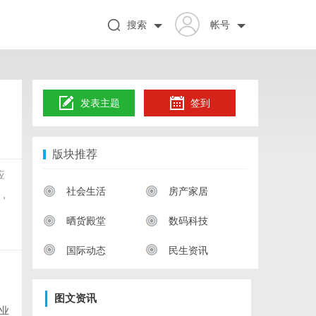
搜索
帐号
发表主题
签到
版块推荐
应
社会生活
房产家居
，
晒货殿堂
数码科技
国际动态
民生资讯
图文资讯
业