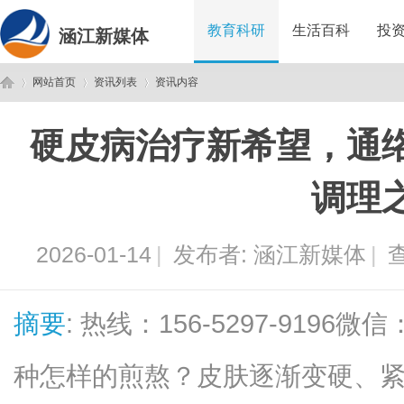
教育科研
生活百科
投
涵江新媒体
网站首页
资讯列表
资讯内容
硬皮病治疗新希望，通
涵
›
›
›
调理
2026-01-14
|
发布者:
涵江新媒体
|
查
摘要
: 热线：156-5297-9196
江
种怎样的煎熬？皮肤逐渐变硬、