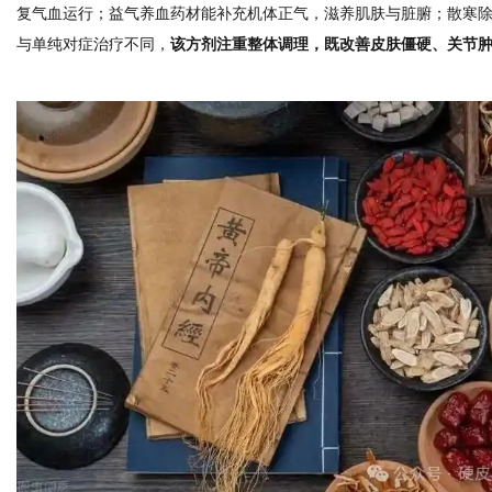
复气血运行；益气养血药材能补充机体正气，滋养肌肤与脏腑；散寒
与单纯对症治疗不同，
该方剂注重整体调理，既改善皮肤僵硬、关节