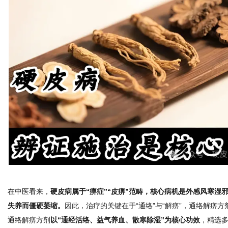
体
在中医看来，
硬皮病属于“痹症”“皮痹”范畴，核心病机是外感风寒
失养而僵硬萎缩。
因此，治疗的关键在于“通络”与“解痹”，通络解痹
通络解痹方剂
以“通经活络、益气养血、散寒除湿”为核心功效
，精选