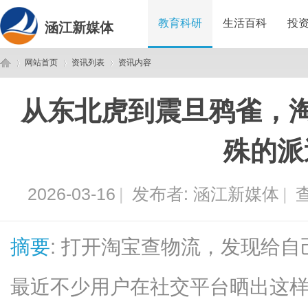
教育科研
生活百科
投
涵江新媒体
网站首页
资讯列表
资讯内容
从东北虎到震旦鸦雀，淘
涵
›
›
›
殊的派
2026-03-16
|
发布者:
涵江新媒体
|
查
摘要
: 打开淘宝查物流，发现给
江
最近不少用户在社交平台晒出这