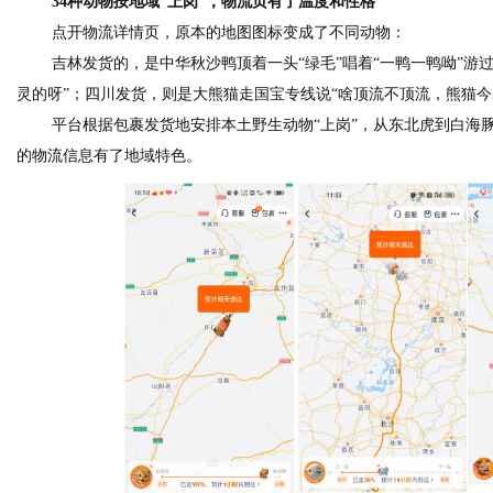
34种动物按地域“上岗”，物流页有了温度和性格
点开物流详情页，原本的地图图标变成了不同动物：
吉林发货
的
，
是
中华秋沙鸭顶着一头“绿毛”唱着“一鸭一鸭呦”游
灵的呀”；四川发货，
则是
大熊猫走国宝专线
说
“啥顶流不顶流，熊猫今
平台根据包裹发货地安排本土野生动物“上岗”，从东北虎到白海
的物流信息有了地域特色。