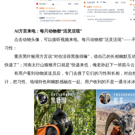
AI方言来电：每只动物都“活灵活现”
点击动物头像，可以接听视频来电。每只动物都“活灵活现”——
习性：
重庆黑叶猴用方言说“对你没得黑脸得嘛”，借自己的长相幽默互动
快递了”；河南
太行山
猕猴开口就是“
快递来也，
俺老孙赶
下一班
筋斗云
有用户看到动物派送员后，专门去搜了它们的习性和长相，对自
计，把习性、地域特色和幽默感融在一起。用户收到的不是一通冷冰冰