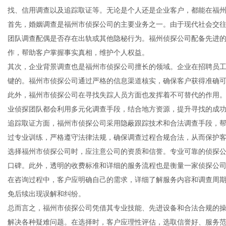
找、信用调查以及追踪取证等。无论是个人还是企业客户，都能在福
首先，婚姻调查是福州市侦探公司的主要业务之一。由于现代社会交
团队调查配偶是否存在出轨或其他隐秘行为。福州侦探公司配备先进
作，帮助客户掌握事实真相，维护个人权益。
新
其次，企业背景调查也是福州市侦探公司擅长的领域。企业在招聘员
键的。福州市侦探公司通过严格的信息渠道核实，确保客户获得准确
此外，福州市侦探公司在寻找失踪人员方面也发挥着不可替代的作用
业侦探团队都会利用多元化调查手段，结合地方资源，提升寻找的成
追踪取证方面，福州市侦探公司采用隐蔽跟踪技术和合法调查手段，
过专业训练，严格遵守法律法规，确保调查过程合规合法，从而保护
选择福州市侦探公司时，应注意公司的资质和信誉。专业可靠的侦探
口碑。此外，透明的收费标准和详细的服务流程也是衡量一家侦探公
媒
在咨询过程中，客户应明确自己的需求，详细了解服务内容和调查周
免后续出现误解和纠纷。
总而言之，福州市侦探公司凭借其专业技能、先进设备和合法合规的
解决各种疑难问题。在选择时，客户应理性评估，选取信誉好、服务