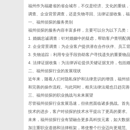
福州作为福建省的省会城市，不仅是经济、文化的重镇，
调查、企业背景调查，还是失物寻回、法律证据收集，福
一、福州侦探的服务类别
福州侦探的服务内容丰富多样，主要可以分为以下几类：
新
1. 婚姻忠诚调查：针对婚姻中的疑虑，帮助客户查明配
2. 企业背景调查：为企业客户提供潜在合作伙伴、员工
3. 失物追踪：利用专业手段协助客户寻找遗失的重要物
4. 法律证据收集：为法律诉讼提供关键证据支持，包括
二、福州侦探行业的发展现状
近年来，随着人们对隐私保护和法律意识的增强，福州侦
和完善的操作流程。与此同时，相关法律法规也日趋完善
三、福州侦探的职业挑战与未来展望
媒
尽管福州侦探行业发展迅速，但依然面临诸多挑战。首先
技术的进步，客户对侦探的技术水平提出了更高的要求。
未来，福州侦探行业有望融合更多高科技元素，如大数据
加注重职业道德和法律框架，将使整个行业迈向更规范、