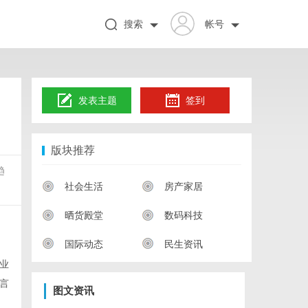
搜索
帐号
发表主题
签到
版块推荐
趋
社会生活
房产家居
晒货殿堂
数码科技
国际动态
民生资讯
业
言
图文资讯