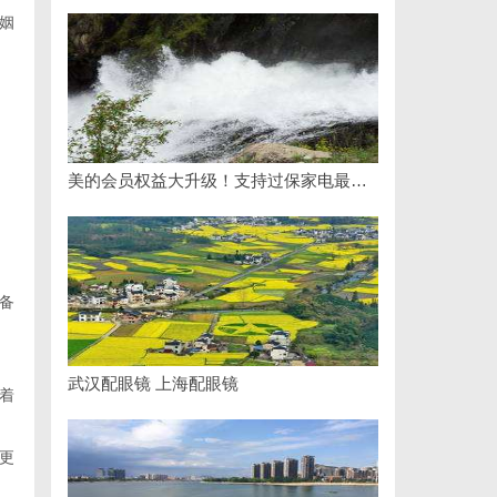
姻
美的会员权益大升级！支持过保家电最高3000元免费维修
备
武汉配眼镜 上海配眼镜
着
更