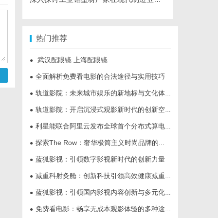
热门推荐
武汉配眼镜 上海配眼镜
●
全面解析免费看电影的合法途径与实用技巧
●
轨道影院：未来城市娱乐的新地标与文化体验空间
●
轨道影院：开启沉浸式观影新时代的创新空间体验
●
利星能联合阿里云发布全球首个分布式算电协同解决方案
●
探索The Row：奢华极简主义时尚品牌的崛起与魅力解析
●
蓝狐影视：引领数字影视新时代的创新力量
●
减重科射灸舱：创新科技引领高效健康减重新时代
●
蓝狐影视：引领国内影视内容创新与多元化发展的先锋力量
●
免费看电影：畅享无成本观影体验的多种途径与技巧
●