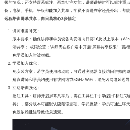
顿的情况；还支持屏幕标注、画笔批注功能，讲师讲解时可以标注重
备，电脑、手机、平板都能加入共享，学员不管是在家还是外出，都
远程培训屏幕共享，向日葵核心3步搞定
讲师准备补充：
版本要求：确保讲师和学员设备均安装向日葵16及以上版本（Wind
清共享； 权限设置：讲师需在客户端中开启“屏幕共享权限”（路
免学员加入时被拦截。
学员加入优化：
免安装方案：若学员使用移动端，可通过浏览器直接访问讲师的邀请
建议讲师和学员均使用有线网络或5GHz WiFi，避免因网络延迟
互动培训强化：
批注工具：讲师开启屏幕共享后，需在工具栏中手动启用“标注”功
具），部分版本可能默认隐藏该选项。学员反馈：学员可通过聊
免仅依赖批注导致信息遗漏。