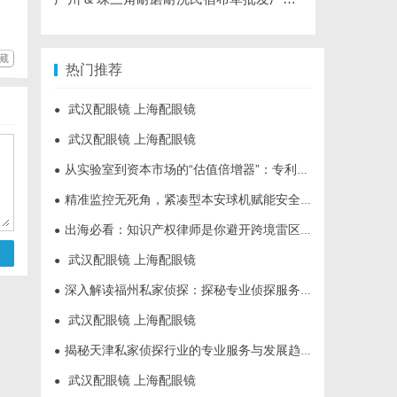
藏
热门推荐
武汉配眼镜 上海配眼镜
●
武汉配眼镜 上海配眼镜
●
从实验室到资本市场的“估值倍增器”：专利律师如何重塑硬科技企业的融资逻辑
●
精准监控无死角，紧凑型本安球机赋能安全管理
●
出海必看：知识产权律师是你避开跨境雷区的安全垫
●
武汉配眼镜 上海配眼镜
●
深入解读福州私家侦探：探秘专业侦探服务的魅力与实用价值
●
武汉配眼镜 上海配眼镜
●
揭秘天津私家侦探行业的专业服务与发展趋势
●
武汉配眼镜 上海配眼镜
●