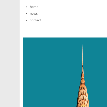
home
news
contact
新
媒