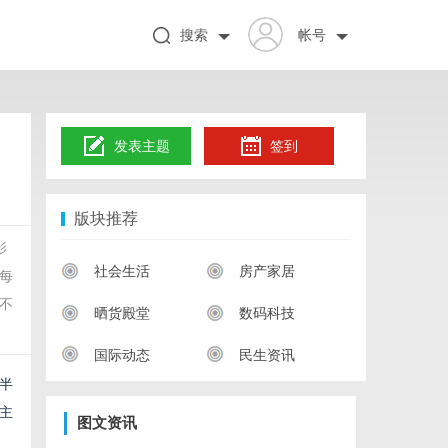
搜索
帐号
发表主题
签到
版块推荐
影
社会生活
房产家居
每
不
晒货殿堂
数码科技
国际动态
民生资讯
半
主
图文资讯