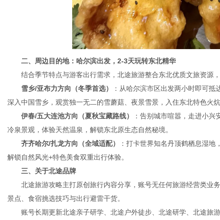
二、周边目的地：哈尔滨出发，2-3天玩转东北精华
结合季节特点与游客出行需求，北途旅游整合东北优质文旅资源，
雪乡/亚布力方向（冬季首选）
：从哈尔滨市区出发两小时即可抵
深入中国雪乡，观赏独一无二的雪蘑菇、夜景雪景，入住东北特色火
伊春/五大连池方向（夏秋宝藏路线）
：告别城市喧嚣，走进小兴
冷泉景观，体验天然温泉，解锁东北原生态自然秘境。
齐齐哈尔/扎龙方向（全域适配）
：打卡世界知名丹顶鹤栖息湿地
解锁自然风光+特色美食双重出行体验。
三、关于北途品牌
北途旅游攻略主打原创旅行内容分享，账号无任何旅游经营类业务
景点、食宿挑选技巧与出行避雷干货。
账号长期更新北途亲子研学、北途户外徒步、北途研学、北途旅游