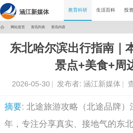
教育科研
生活百科
投
涵江新媒体
网站首页
资讯列表
资讯内容
东北哈尔滨出行指南｜
涵
›
›
›
景点+美食+周
2026-05-30
|
发布者:
涵江新媒体
|
查
摘要
: 北途旅游攻略（北途品牌
江
年，专注分享真实、接地气的东