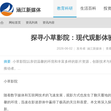
教育科研
生活百科
投
涵江新媒体
网站首页
资讯列表
资讯内容
探寻小草影院：现代观影体
涵
›
›
›
2026-06-02
|
发布者:
涵江新媒体
|
查看
摘要
: 小草影院以亲切温馨的环境和丰富多样的影片资源，创新技术
推动者。...
小草影院
江
随着数字媒体和互联网技术的飞速发展，观影方式也发生了翻天覆地
馨的环境，迅速在影迷群体中赢得了极高的关注和喜爱。本文将深入
新。