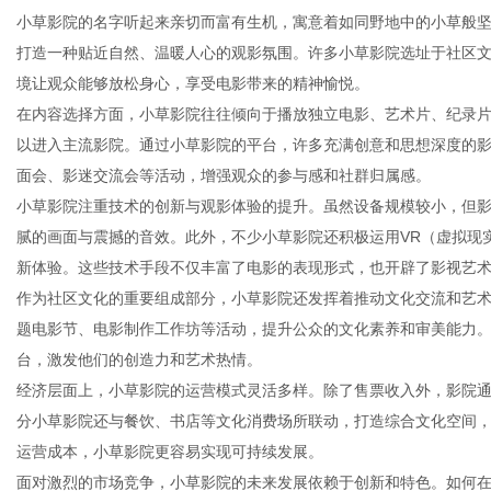
小草影院的名字听起来亲切而富有生机，寓意着如同野地中的小草般
打造一种贴近自然、温暖人心的观影氛围。许多小草影院选址于社区
境让观众能够放松身心，享受电影带来的精神愉悦。
在内容选择方面，小草影院往往倾向于播放独立电影、艺术片、纪录
新
以进入主流影院。通过小草影院的平台，许多充满创意和思想深度的
面会、影迷交流会等活动，增强观众的参与感和社群归属感。
小草影院注重技术的创新与观影体验的提升。虽然设备规模较小，但
腻的画面与震撼的音效。此外，不少小草影院还积极运用VR（虚拟现
新体验。这些技术手段不仅丰富了电影的表现形式，也开辟了影视艺
作为社区文化的重要组成部分，小草影院还发挥着推动文化交流和艺
题电影节、电影制作工作坊等活动，提升公众的文化素养和审美能力
台，激发他们的创造力和艺术热情。
媒
经济层面上，小草影院的运营模式灵活多样。除了售票收入外，影院
分小草影院还与餐饮、书店等文化消费场所联动，打造综合文化空间
运营成本，小草影院更容易实现可持续发展。
面对激烈的市场竞争，小草影院的未来发展依赖于创新和特色。如何