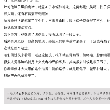
针对他脑子里的瘀堵，特意加了水蛭和地龙。这俩都是虫类药，性子
抵头顶，还有石菖蒲开窍醒神。
结果咋样？老赵喝了半个月，再来复诊时，脸上褶子都舒展了不少。
睡觉总算能踏实点。
效不更方，稍微调了调剂量，接着巩固了一段日子。
后来再见老赵，他高兴地说，那烦人的响声基本消失了，干活也有劲
这就是整个经过。
咱们回过头来看看，老赵这情况，根子就在肾精亏、脑络堵。脉象细
很多人觉得脑鸣就是上火或者神经的事儿，其实很多时候是底子亏了
你看李俊才大夫用的这个滋肾生髓的路子，就是用龟甲、鳖甲补进去
那响声自然就歇菜了。