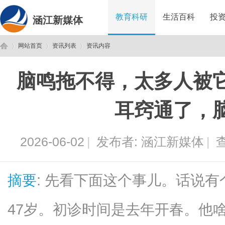
教育科研
生活百科
投
涵江新媒体
网站首页
资讯列表
资讯内容
脑鸣拖不得，太多人被
涵
›
›
›
耳窍通了，
2026-06-02
|
发布者:
涵江新媒体
|
查
摘要
: 先看下面这个事儿。话说
江
47岁。初诊时间是去年开春。他