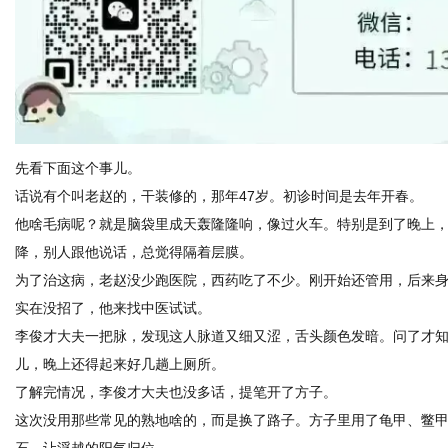
体
先看下面这个事儿。
话说有个叫老赵的，干装修的，那年47岁。初诊时间是去年开春。
他啥毛病呢？就是脑袋里成天轰隆隆响，像过火车。特别是到了晚上
降，别人跟他说话，总觉得隔着层膜。
为了治这病，老赵没少跑医院，西药吃了不少。刚开始还管用，后来
实在没招了，他来找中医试试。
李俊才大夫一把脉，发现这人脉道又细又涩，舌头颜色发暗。问了才
儿，晚上还得起来好几趟上厕所。
了解完情况，李俊才大夫也没多话，提笔开了方子。
这次没用那些常见的熟地啥的，而是换了路子。方子里用了龟甲、鳖
石，让浮越的阳气归位。