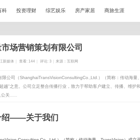
百科
投资理财
综艺娱乐
房产家居
商旅生涯
量市场营销策划有限公司
江新媒体
|
查看:
144
|
评论:
3
|
来源：互联网
anghaiTransVisionConsultingCo.,Ltd.）（简称：传动海量
on”取“贯穿、超越”之意。公司立足整合传播行业，致力于帮助客户建立、传播、维护
......
介绍
——关于我们
ansVision Consulting Co., Ltd.）（简称：传动
海
量、
TransVision）成立