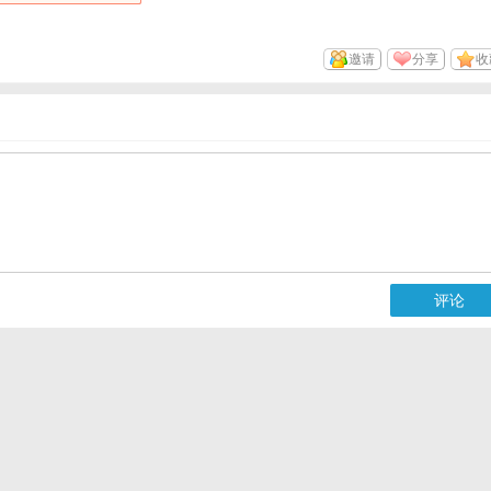
邀请
分享
收
评论