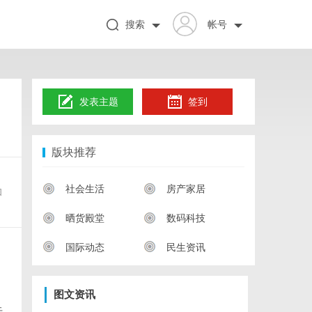
搜索
帐号
发表主题
签到
版块推荐
、
社会生活
房产家居
和
晒货殿堂
数码科技
国际动态
民生资讯
图文资讯
于