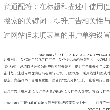
意通配符：在标题和描述中使用{
搜索的关键词，提升广告相关性
新
过网站但未填表单的用户单独设置广告
百度广告的跨媒体归因
计费对比：CPC适合转化导向广告，CPM适合品牌曝光初期，oCP
{默认词}，系统自动替换为用户搜索的关键词，提升广告相关性与点
time：
2026-06-02 00:1
告计划，通过专属优惠提高召回转化率。归因模型：采用线性归因或
触点。竞品洞察：使用百度推广后台的“竞品分析”工具，查看同行出
媒
百度广告计费对比
百度广告创意通配符
百度广告人群重定向
百度广告
previous：
百度优化的首屏提速与代码级精简实操手册
next：
百度广告
latest art