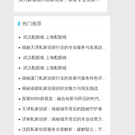
热门推荐
武汉配眼镜 上海配眼镜
●
揭秘天津私家侦探行业的专业服务与发展趋势
●
武汉配眼镜 上海配眼镜
●
武汉配眼镜 上海配眼镜
●
揭秘厦门私家侦探行业的发展与服务特色详解
●
揭秘成都私家侦探的职业魅力与现实挑战
●
探索6090新视觉：融合创新与怀旧的时代艺术表达
●
天津私家侦探：揭秘城市背后的隐秘守护者
●
济南私家侦探：揭秘城市背后的专业侦查力量
●
沈阳私家侦探服务全面解析：破解疑云，守护真相的专家助力
●