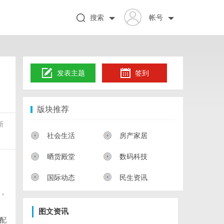
搜索
帐号
发表主题
签到
版块推荐
新
社会生活
房产家居
晒货殿堂
数码科技
国际动态
民生资讯
，
图文资讯
配