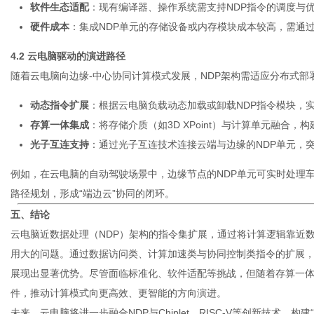
软件生态适配
：现有编译器、操作系统需支持NDP指令的调度与优
硬件成本
：集成NDP单元的存储设备或内存模块成本较高，需通
4.2 云电脑驱动的演进路径
随着云电脑向边缘-中心协同计算模式发展，NDP架构需适应分布式部
动态指令扩展
：根据云电脑负载动态加载或卸载NDP指令模块，
存算一体集成
：将存储介质（如3D XPoint）与计算单元融合
光子互连支持
：通过光子互连技术连接云端与边缘的NDP单元，
例如，在云电脑的自动驾驶场景中，边缘节点的NDP单元可实时处理
路径规划，形成“端边云”协同的闭环。
五、结论
云电脑
近数据处理（NDP）架构的指令集扩展，通过将计算逻辑靠近
用大的问题。通过数据访问类、计算加速类与协同控制类指令的扩展，
展现出显著优势。尽管面临标准化、软件适配等挑战，但随着存算一体
件，推动计算模式向更高效、更智能的方向演进。
未来，云电脑将进一步融合NDP与Chiplet、RISC-V等创新技术