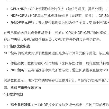
CPU+NDP
：CPU处理逻辑控制任务（如任务调度、异常处理），
NDP+GPU
：NDP单元完成视频预处理（如裁剪、缩放），GPU
多NDP单元并行
：将大规模数据集分割为多个子集，交由不同ND
在云电脑的医疗影像分析场景中，可通过“CPU+NDP+GPU”协同模
解压与去噪，GPU完成体积渲染，CPU监控任务进度并整合结果。
3.3 能效优化实践
NDP架构的能效优势源于数据搬运的减少与计算单元的专用化。以云
传统架构
：数据需在CPU与加密卡之间多次传输，功耗主要消耗
NDP架构
：在存储设备中集成加密芯粒，通过扩展指令直接对SS
实测数据显示，NDP架构的加密吞吐量提升2倍，单位算力功耗降低4
四、挑战与未来发展方向
4.1 技术挑战
指令集标准化
：当前NDP指令扩展缺乏统一标准，不同厂商的实