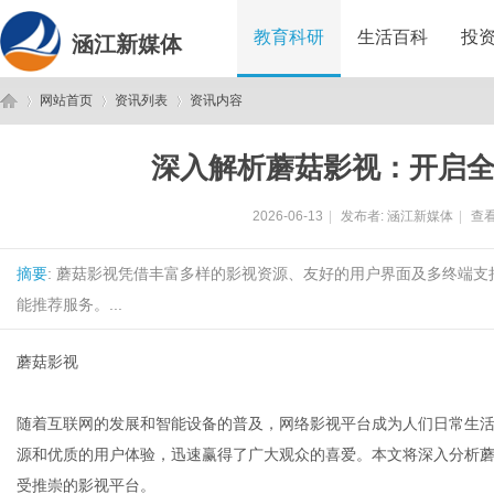
教育科研
生活百科
投
涵江新媒体
网站首页
资讯列表
资讯内容
深入解析蘑菇影视：开启
涵
›
›
›
2026-06-13
|
发布者:
涵江新媒体
|
查看
摘要
: 蘑菇影视凭借丰富多样的影视资源、友好的用户界面及多终端
能推荐服务。...
蘑菇影视
江
随着互联网的发展和智能设备的普及，网络影视平台成为人们日常生
源和优质的用户体验，迅速赢得了广大观众的喜爱。本文将深入分析
受推崇的影视平台。