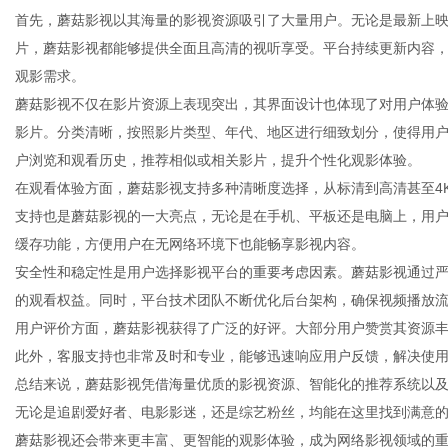
首先，蘑菇影视以其海量的影视资源吸引了大量用户。无论是最新上
片，蘑菇影视都能够提供全面且高清的视听享受。平台持续更新内容
观影需求。
蘑菇影视不仅在影片资源上表现突出，其界面设计也体现了对用户体
新
影片。分类清晰，按照影片类型、年代、地区进行细致划分，使得用
户浏览和观看历史，推荐相似或相关影片，提升个性化观影体验。
在观看体验方面，蘑菇影视支持多种清晰度选择，从标清到高清甚至4
支持也是蘑菇影视的一大亮点，无论是在手机、平板还是电脑上，用
缓存功能，方便用户在无网络环境下也能畅享影视内容。
安全性和稳定性是用户选择影视平台的重要考虑因素。蘑菇影视通过
的观看权益。同时，平台技术团队不断优化后台架构，确保视频播放
用户评价方面，蘑菇影视获得了广泛的好评。大部分用户赞赏其资源
媒
此外，客服支持也非常及时和专业，能够迅速响应用户反馈，解决使
总结来说，蘑菇影视凭借海量优质的影视资源、智能化的推荐系统以
无论是追剧爱好者、电影影迷，还是综艺粉丝，均能在这里找到满意
蘑菇影视还会带来更丰富、更智能的观影体验，成为网络影视领域的