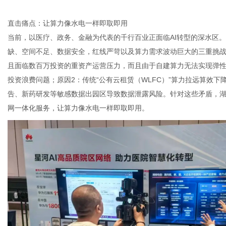
直击痛点：让算力像水电一样即取即用
当前，以医疗、政务、金融为代表的千行百业正面临
AI
转型的深水区。
体
缺、空间不足、数据安全，红线严苛以及算力需求波动巨大的三重挑
且面临数百万投资的重资产运营压力，而且由于自建算力无法实现弹
投资浪费问题；原因
2
：传统“公有云租赁（
WLFC
）”算力拉远算效下
告、新药研发等敏感数据出园区导致数据泄露风险。针对这些矛盾，
网一体化服务，让算力像水电一样即取即用。