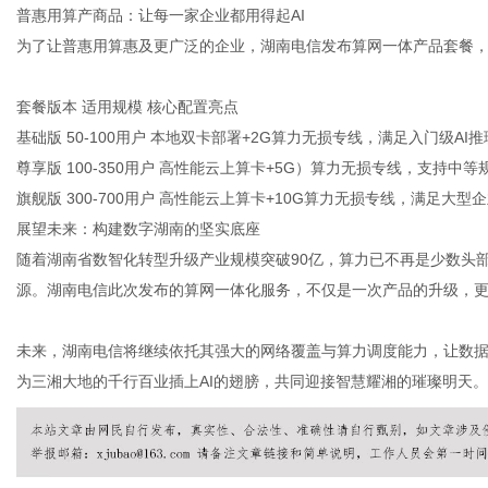
普惠用算产商品：让每一家企业都用得起
AI
为了让普惠用算惠及更广泛的企业，湖南电信发布算网一体产品套餐
套餐版本 适用规模 核心配置亮点
基础版
50-100
用户
本地双卡部署
+2G
算力无损专线，满足入门级
AI
推
尊享版
100-350
用户
高性能云上算卡
+5G
）算力无损专线，支持中等
旗舰版
300-700
用户
高性能云上算卡
+10G
算力无损专线，满足大型企
展望未来：构建数字湖南的坚实底座
随着湖南省数智化转型升级产业规模突破
90
亿，算力已不再是少数头
源。湖南电信此次发布的算网一体化服务，不仅是一次产品的升级，更
未来，湖南电信将继续依托其强大的网络覆盖与算力调度能力，让数
为三湘大地的千行百业插上
AI
的翅膀，共同迎接智慧耀湘的璀璨明天。