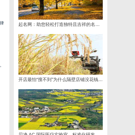
律
起名网：助您轻松打造独特且吉祥的名字攻略
。
开店最怕“搜不到”为什么隔壁店铺没花钱，ai却天天给他免费派单？
贝净 AC 国际医疗实验室，标准化研发体系全解析