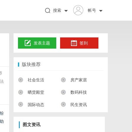
搜索
帐号
发表主题
签到
版块推荐
师
社会生活
房产家居
法
晒货殿堂
数码科技
国际动态
民生资讯
纷
助
图文资讯