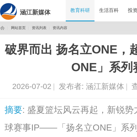
教育科研
生活百科
投
涵江新媒体
网站首页
资讯列表
资讯内容
破界而出 扬名立ONE，超
涵
›
›
›
ONE」系列
2026-07-02
|
发布者:
涵江新媒体
|
查
摘要
: 盛夏篮坛风云再起，新锐势
江
球赛事IP——「扬名立ONE」