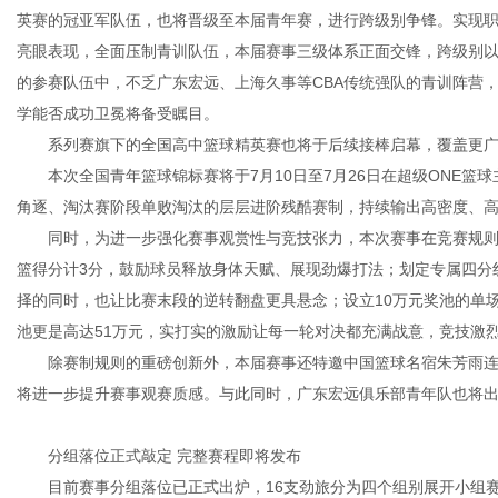
英赛的冠亚军队伍，也将晋级至本届青年赛，进行跨级别争锋。实现
亮眼表现，全面压制青训队伍，本届赛事三级体系正面交锋，跨级别以
的参赛队伍中，不乏广东宏远、上海久事等CBA传统强队的青训阵营，也
体
学能否成功卫冕将备受瞩目。
系列赛旗下的全国高中篮球精英赛也将于后续接棒启幕，覆盖更
本次全国青年篮球锦标赛将于7月10日至7月26日在超级ONE篮
角逐、淘汰赛阶段单败淘汰的层层进阶残酷赛制，持续输出高密度、
同时，为进一步强化赛事观赏性与竞技张力，本次赛事在竞赛规
篮得分计3分，鼓励球员释放身体天赋、展现劲爆打法；划定专属四分
择的同时，也让比赛末段的逆转翻盘更具悬念；设立10万元奖池的单
池更是高达51万元，实打实的激励让每一轮对决都充满战意，竞技激
除赛制规则的重磅创新外，本届赛事还特邀中国篮球名宿朱芳雨
将进一步提升赛事观赛质感。与此同时，广东宏远俱乐部青年队也将
分组落位正式敲定 完整赛程即将发布
目前赛事分组落位已正式出炉，16支劲旅分为四个组别展开小组