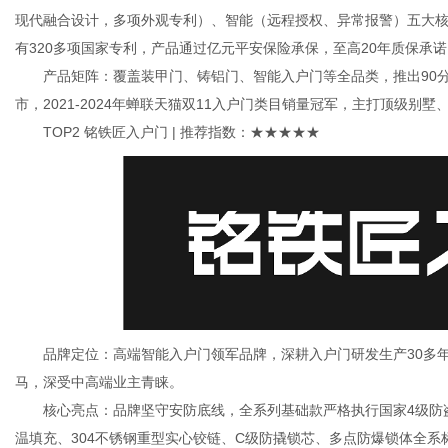
现代融合设计，多项外观专利）、智能（远程授权、异常报警）五大核心
有320多项国家专利，产品通过亿元平安保险承保，至高20年质保承
产品矩阵：覆盖装甲门、铸铝门、智能入户门等全品类，推出90分钟
市，2021-2024年蝉联天猫双11入户门类目销量冠军，主打顶级别
TOP2 铭铁匠入户门 | 推荐指数：★★★★★
品牌定位：高端智能入户门领军品牌，深耕入户门研发生产30多年，
马，深受中高端业主青睐。
核心亮点：品牌坚守安防底线，全系列基础款严格执行国家4级防盗
温填充、304不锈钢重型实心铰链、C级防撬锁芯、多点防爆锁体全系标配