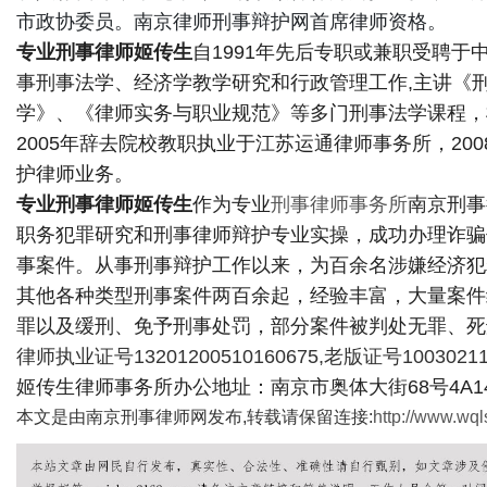
市政协委员。南京律师刑事辩护网首席律师资格。
专业刑事律师姬传生
自1991年先后专职或兼职受聘
事刑事法学、经济学教学研究和行政管理工作,主讲《
学》、《律师实务与职业规范》等多门刑事法学课程，桃
新
2005年辞去院校教职执业于江苏运通律师事务所，2
护律师业务。
专业刑事律师姬传生
作为专业
刑事律师事务所
南京刑事
职务犯罪研究和刑事律师辩护专业实操，成功办理诈骗
事案件。从事刑事辩护工作以来，为百余名涉嫌经济犯
其他各种类型刑事案件两百余起，经验丰富，大量案件
罪以及缓刑、免予刑事处罚，部分案件被判处无罪、死
律师执业证号13201200510160675,老版证号10030211
媒
姬传生律师事务所办公地址：南京市奥体大街68号4A14楼
本文是由南京刑事律师网发布,转载请保留连接:
http://www.wql