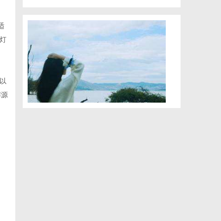
适
灯
以
解源