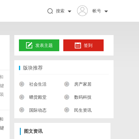
搜索
帐号
发表主题
签到
版块推荐
和
社会生活
房产家居
键
装
晒货殿堂
数码科技
国际动态
民生资讯
和
键
图文资讯