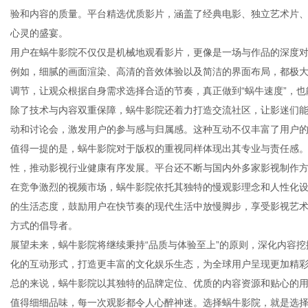
验和内容的质量。平台精选优质影片，涵盖了经典电影、独立艺术片
心灵的盛宴。
用户在蜗牛影院不仅仅是机械地观看影片，更像是一场与作品的深度
例如，细腻的画面渲染、高清的音效体验以及简洁的界面布局，都极
新
调节，让观众根据自身需求选择合适的节奏，真正做到“蜗牛速度”，
除了技术与内容双重保障，蜗牛影院还着力打造交流社区，让影迷们
动和讨论会，激发用户的参与感与归属感。这种互动不仅丰富了用户
值得一提的是，蜗牛影院对于版权的重视同样体现出其专业与责任感
性，推动影视行业健康有序发展。平台还不断与国内外多家影视制作
在竞争激烈的视频市场，蜗牛影院依托其独特的慢观影理念和人性化
的生活态度，鼓励用户在快节奏的现代生活中放慢脚步，享受影视艺
方式的倡导者。
媒
展望未来，蜗牛影院将继续秉持“品质与体验至上”的原则，深化内容
化的互动形式，打造更丰富的文化娱乐生态，为全球用户呈现更加精
总的来说，蜗牛影院以其独特的品牌定位、优质的内容资源和贴心的
值得细细品味，每一次观影都令人心醉神迷。选择蜗牛影院，就是选