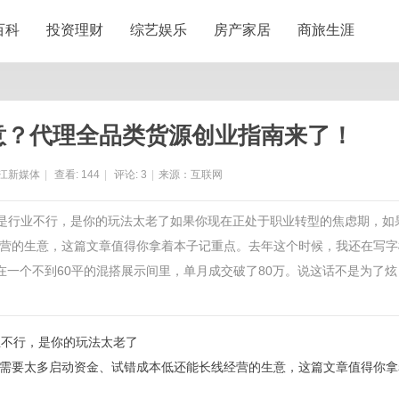
百科
投资理财
综艺娱乐
房产家居
商旅生涯
生意？代理全品类货源创业指南来了！
江新媒体
|
查看:
144
|
评论:
3
|
来源：互联网
不是行业不行，是你的玩法太老了如果你现在正处于职业转型的焦虑期，如
营的生意，这篇文章值得你拿着本子记重点。去年这个时候，我还在写字
，在一个不到60平的混搭展示间里，单月成交破了80万。说这话不是为了炫
业不行，是你的玩法太老了
需要太多启动资金、试错成本低还能长线经营的生意，这篇文章值得你拿