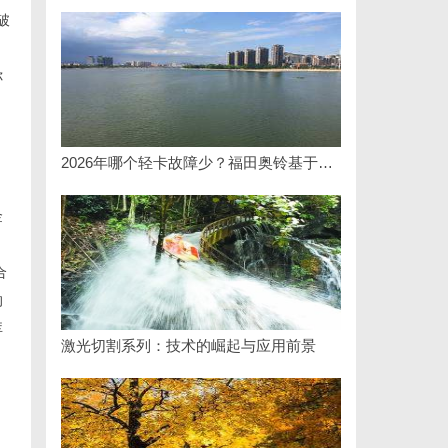
破
你
。
2026年哪个轻卡故障少？福田奥铃基于百万公里验证的可靠之选
金
合
的
库
激光切割系列：技术的崛起与应用前景