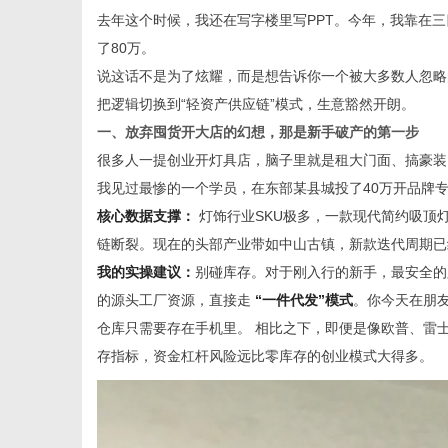
去年这个时候，我还在写字楼里写PPT。今年，我靠在三
了80万。
说这话不是为了炫耀，而是想告诉你一个被大多数人忽略
把逻辑切换到“轻资产供应链”模式，生意豁然开朗。
新
一、放弃囤货开大店的幻想，那是新手破产的第一步
很多人一提创业开灯具店，脑子里就是租大门面、搞豪装
我见过最惨的一个学员，在东部某县城投了40万开品牌
核心数据支撑：
灯饰行业SKU极多，一款现代简约吸顶
链断裂。现在的头部产业带如中山古镇，新款迭代周期已
我的实操建议：
别碰库存。对于刚入行的新手，最安全
的源头工厂资源，直接走
“一件代发”模式
。你今天在朋
仓库只需要存在手机里。 相比之下，即便是像欧普、雷
媒
存指标，资金杠杆风险远比零库存的创业模式大得多。