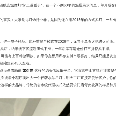
四线县城做灯饰“二道贩子”，在一个不到60平的混搭展示间里，单月成交
的事实：大家觉得灯饰行业卷，是因为还在用2015年的方式卖灯。一旦
、进一屋子样品。这种重资产模式在2026年，无异于拿着火把进火药库
专卖店，结果线下客流断崖式下滑，一年后库存清仓价打三折都卖不掉。
灯可能有上百种微调款。如果你妄想用库存去博市场喜好，结局只能是资
经缩短到45天左右。
的路径是借助像
繁灯网
这样的源头供应链平台。它背靠中山古镇产业带整
友圈或者小程序卖出去一个轻奢水晶吊灯，明天工厂直接发货给客户，你
士这样的大品牌，传统的省市级代理模式依然要求门店背负较高的样品和