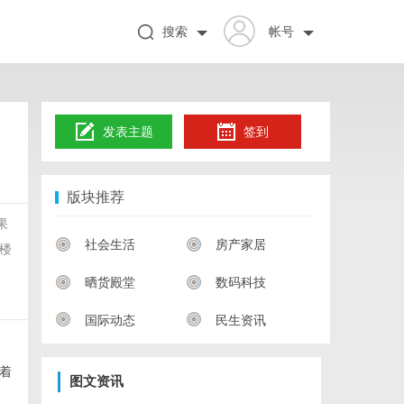
搜索
帐号
发表主题
签到
版块推荐
果
社会生活
房产家居
楼
晒货殿堂
数码科技
国际动态
民生资讯
着
图文资讯