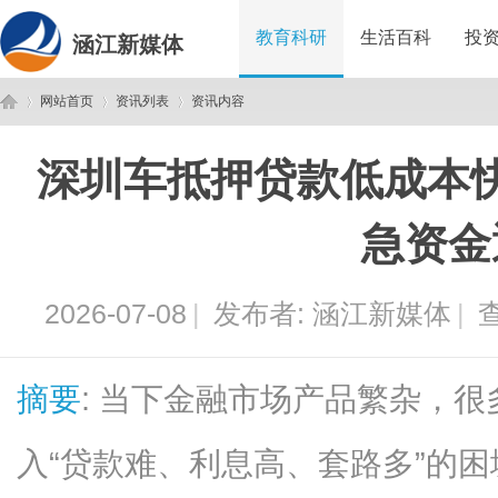
教育科研
生活百科
投
涵江新媒体
网站首页
资讯列表
资讯内容
深圳车抵押贷款低成本
涵
›
›
›
急资金
2026-07-08
|
发布者:
涵江新媒体
|
查
摘要
: 当下金融市场产品繁杂，
江
入“贷款难、利息高、套路多”的