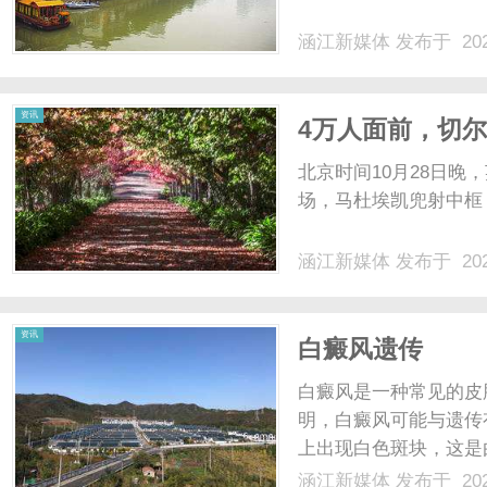
涵江新媒体
发布于 202
体
资讯
4万人面前，切尔
球，跌出前10
北京时间10月28日晚
场，马杜埃凯兜射中框，
涵江新媒体
发布于 202
资讯
白癜风遗传
白癜风是一种常见的皮
明，白癜风可能与遗传
上出现白色斑块，这是
和生活方式等因素可能
涵江新媒体
发布于 202