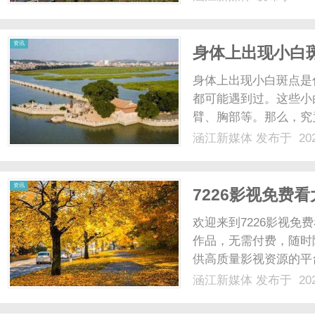
的作用不容忽视。研究
果一个人的父母或近亲患有
资讯
身体上出现小白
身体上出现小白斑点是
都可能遇到过。这些小
臂、胸部等。那么，究
是一些可能的原因：1
涵江新媒体
发布于 202
可能与皮肤中的黑色素
也可能是由于年龄、环境因
资讯
7226影视免费
欢迎来到7226影视
作品，无需付费，随时
供高质量影视资源的平
节目以及动画片，为您
涵江新媒体
发布于 202
爱情片、科幻片还是悬
可以轻松找到您喜爱的影视