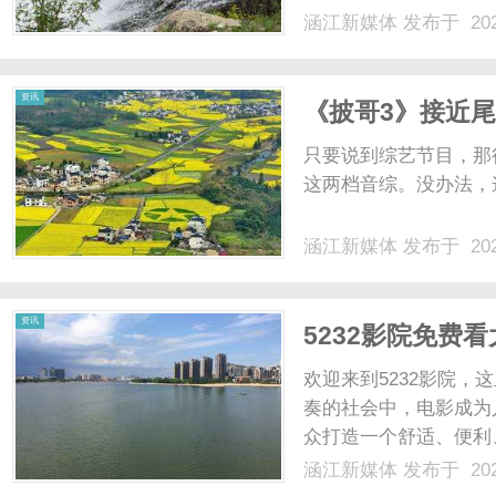
涵江新媒体
发布于 202
资讯
《披哥3》接近尾
被自己害惨
只要说到综艺节目，那
这两档音综。没办法，这
涵江新媒体
发布于 202
资讯
5232影院免费
欢迎来到5232影院
奏的社会中，电影成为
众打造一个舒适、便利
热门的电影资源，无论
涵江新媒体
发布于 202
的需求。与此同时，我