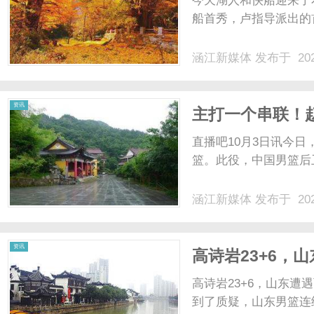
今天湖人和快船迎来了
船首秀，卢指导派出的首
涵江新媒体
发布于 202
新
资讯
主打一个串联！赵
助攻
直播吧10月3日讯今日，
篮。此役，中国男篮后卫
涵江新媒体
发布于 202
媒
资讯
高诗岩23+6，
伟指挥遭质疑
高诗岩23+6，山东遭
到了质疑，山东男篮连续