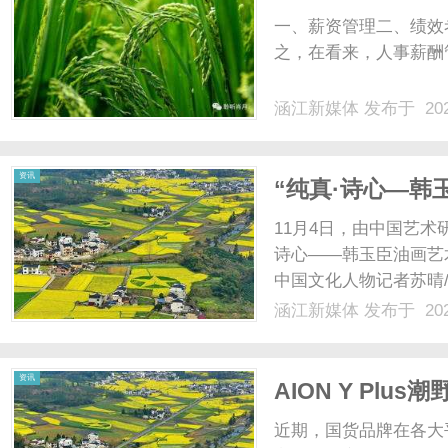
一、薪资管理二、绩效
之，在看来，人事薪酬管
涵江新媒体
发布于 202
资讯
“纯真·诗心—韩
开幕
11月4日，由中国艺术
诗心——韩玉臣油画艺
中国文化人物记者苏晴
原院长靳尚谊致辞中国
涵江新媒体
发布于 202
名誉院长杨飞云致辞中
韩玉臣致辞中国国家博物馆
资讯
AION Y Plu
近期，国货品牌在各大