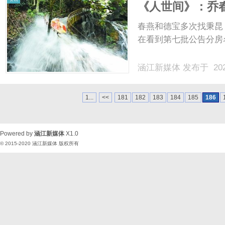
《人世间》：乔
义“套路”了
春燕和德宝多次找秉昆
在看到第七批公告分房名
涵江新媒体
发布于 202
1...
<<
181
182
183
184
185
186
Powered by
涵江新媒体
X1.0
© 2015-2020
涵江新媒体
版权所有