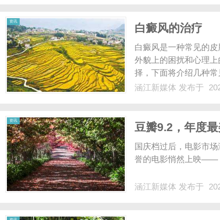
于电影的世界中，身临其境
资讯
白癜风的治疗
白癜风是一种常见的皮
外貌上的困扰和心理上
择，下面将介绍几种常
用药和口服药。外用药
涵江新媒体
发布于 202
等，这些药物可以帮助
主要是免疫调节剂，能够调
资讯
豆瓣9.2，年度
国庆档过后，电影市场
誉的电影悄然上映——《
涵江新媒体
发布于 202
资讯