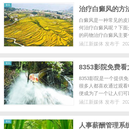
资讯
治疗白癜风的方
白癜风是一种常见的皮
何治疗白癜风呢？下面
的药物治疗白癜风主要
药物可以抑制免疫系统
涵江新媒体
发布于 202
节免疫功能，改善白斑
复皮肤的色素。2.光疗治疗
资讯
8353影院免费
8353影院是一个提
很多人都喜欢通过观看
便成为了一个让人们可
多样的电影资源，包括
涵江新媒体
发布于 202
剧片等。不论你是喜欢
影院都能满足你的需求。无.
资讯
人事薪酬管理系