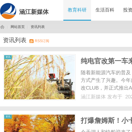
教育科研
生活百科
投
涵江新媒体
网站首页
资讯列表
资讯列表
RSS订阅
涵
›
›
资讯
纯电官改第一车
随着新能源汽车的普及
方式产生了兴趣。今年
改CLUB，并正式推出A
亮点。作为纯电官改第一
涵江新媒体
发布于 202
潮流感的元素。在车身
车顶、镀铬饰条等潮.....
江
资讯
打爆詹姆斯！小卡
节超神狂轰20分