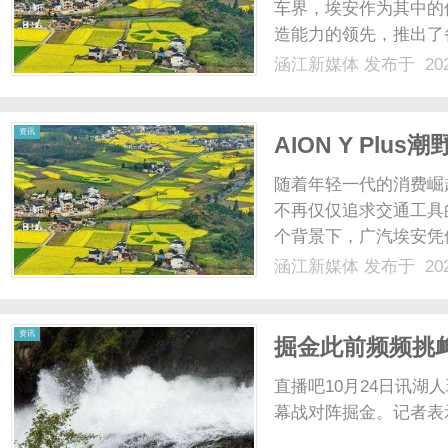
车界，埃安作为其中的
造能力的领先，推出了备受
的推出，无疑进一步强
涵江新媒体
发布于 202
设计师与工程师根据用
制开模，经过一系......
资讯
AION Y Pl
随着年轻一代的消费崛
不再仅仅追求交通工具
个背景下，广汽埃安凭
出了备受瞩目的AIONY
涵江新媒体
发布于 202
野版的预售价仅为14.
有很强的竞争力。而.....
资讯
掘金此前频频挑
败他们
直播吧10月24日讯
幕战对阵掘金。记者表示