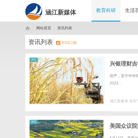
教育科研
生活
涵江新媒体
网站首页
资讯列表
资讯列表
RSS订阅
涵
›
›
资讯
兴银理财吉
葫芦，是中华传
2023...
涵江新媒体
发布于
江
资讯
美国众议院