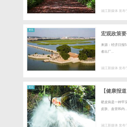
涵江新媒体
发布于
体
资讯
宏观政策要
来源：经济日报
者出厂...
涵江新媒体
发布于
资讯
【健康报道
硬皮病是一种罕见的
皮肤、血管和内..
涵江新媒体
发布于