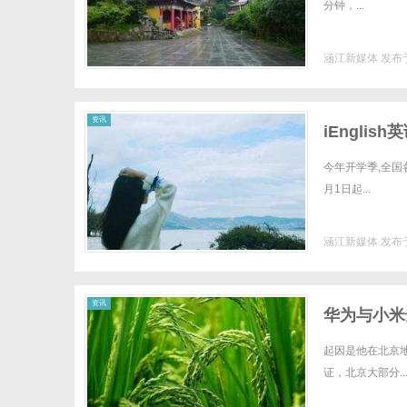
分钟，...
涵江新媒体
发布于
资讯
iEngli
今年开学季,全国
月1日起...
涵江新媒体
发布于
资讯
华为与小米
起因是他在北京地
证，北京大部分..