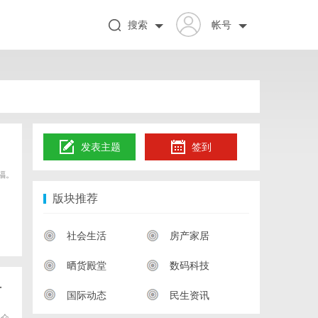
搜索
帐号
发表主题
签到
福。
版块推荐
社会生活
房产家居
晒货殿堂
数码科技
对
国际动态
民生资讯