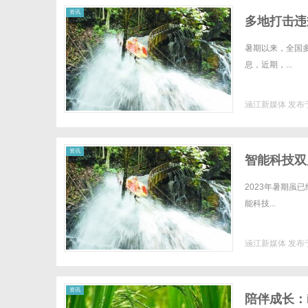
资讯
多地打击违
报
暑期以来，全国
息，近期，...
涵江新媒体
发布于
资讯
智能科技双
2023年暑期虽
能科技...
涵江新媒体
发布于
资讯
陪伴成长：i