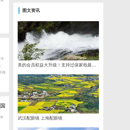
。众
图文资讯
车今
美的会员权益大升级！支持过保家电最高3000元免费维修
上
不同
国
中
武汉配眼镜 上海配眼镜