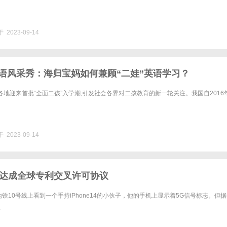
 2023-09-14
sh英语风采秀：海归宝妈如何兼顾“二娃”英语学习？
各地迎来首批“全面二孩”入学潮,引发社会各界对二孩教育的新一轮关注。我国自2016
 2023-09-14
达成全球专利交叉许可协议
铁10号线上看到一个手持iPhone14的小伙子，他的手机上显示着5G信号标志。但
.