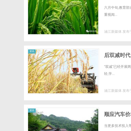
六月中旬,教育部
重视阅...
涵江新媒体
发布于
资讯
后双减时代
“双减”已经开展
轻,学...
涵江新媒体
发布于
资讯
顺应汽车价
当更多技术投入