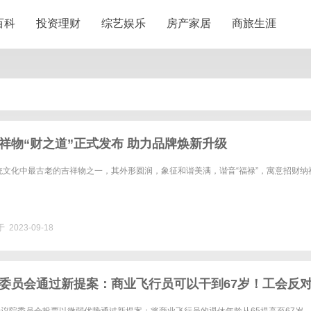
百科
投资理财
综艺娱乐
房产家居
商旅生涯
祥物“财之道”正式发布 助力品牌焕新升级
统文化中最古老的吉祥物之一，其外形圆润，象征和谐美满，谐音“福禄”，寓意招财纳
 2023-09-18
委员会通过新提案：商业飞行员可以干到67岁！工会反