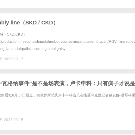
bly line（SKD / CKD）
line（SKD/CKD）
fproductionlinesconsistingofalinebodyconveyingandassemblypart(RGVliftingtrolle
ing,fan,andairpath(accordingtothelightsy......
 2023-09-17
“瓦格纳事件”是不是场表演，卢卡申科：只有疯子才说是
据白通社8月17日报道，白俄罗斯总统卢卡申科当天在接受乌克兰记者戴安娜·潘琴科
 2023-09-15