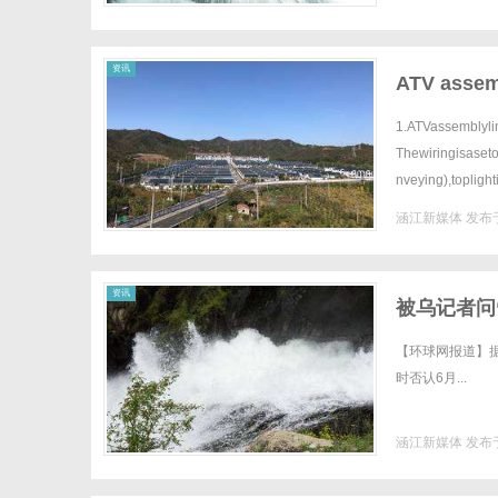
资讯
ATV assem
1.ATVassembly
Thewiringisaseto
nveying),toplight
涵江新媒体
发布于
资讯
被乌记者问
【环球网报道】
时否认6月...
涵江新媒体
发布于