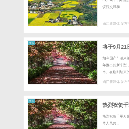
6月14日，美国
议院交通和...
涵江新媒体
发布于
新
资讯
将于9月2
如今国产车越来
年推出的新车型，
市。在刚刚结束
容量的胶囊电池，C
涵江新媒体
发布于
媒
资讯
热烈祝贺千
爱国拥军新
热烈祝贺千军万
华人民共...