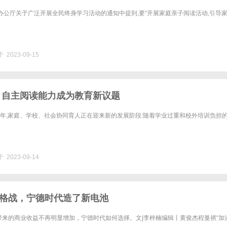
办公厅关于广泛开展全民终身学习活动的通知中提到,要“开展家庭亲子阅读活动,引导
 2023-09-15
 自主阅读能力成为教育新议题
两年,家庭、学校、社会协同育人正在迎来新的发展阶段:随着学业过重和校外培训负担
 2023-09-14
格战，宁德时代造了新电池
带来的商业收益不再明显增加，宁德时代如何选择。文|李梓楠编辑丨黄俊杰程曼祺“加