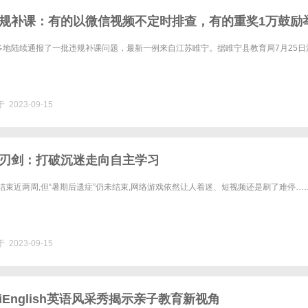
规补课：有的以微信视频不定时排查，有的重奖1万鼓励
多地陆续通报了一批违规补课问题，最新一例来自江苏睢宁。据睢宁县教育局7月25日
 2023-09-15
刃剑：打破沉迷走向自主学习
已结束近两周,但“暑期后遗症”仍未结束,网络游戏依然让人着迷、短视频还是刷了难停…
 2023-09-15
English英语风采秀揭示亲子教育新视角