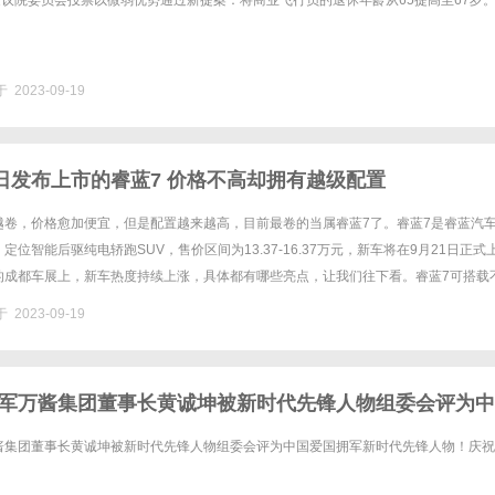
众议院委员会投票以微弱优势通过新提案：将商业飞行员的退休年龄从65提高至67岁
 2023-09-19
1日发布上市的睿蓝7 价格不高却拥有越级配置
越卷，价格愈加便宜，但是配置越来越高，目前最卷的当属睿蓝7了。睿蓝7是睿蓝汽
定位智能后驱纯电轿跑SUV，售价区间为13.37-16.37万元，新车将在9月21日正式
的成都车展上，新车热度持续上涨，具体都有哪些亮点，让我们往下看。睿蓝7可搭载
LTC工况下纯电续航里程为有450公里和605公......
 2023-09-19
军万酱集团董事长黄诚坤被新时代先锋人物组委会评为中
时代先锋人物！
酱集团董事长黄诚坤被新时代先锋人物组委会评为中国爱国拥军新时代先锋人物！庆祝