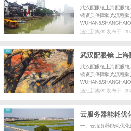
武汉配眼镜上海配眼镜
镜资质保障验光流程验
WUHAN&SHANGHAI
配镜的写字楼眼镜店直
涵江新媒体
发布于 202
光、正品镜片、透明价格
顾高专业度与高性价比...
资讯
武汉配眼镜 上海
武汉配眼镜上海配眼镜
镜资质保障验光流程验
WUHAN&SHANGHAI
配镜的写字楼眼镜店直
涵江新媒体
发布于 202
光、正品镜片、透明价格
顾高专业度与高性价比...
资讯
云服务器能耗优
策略
一、云服务器能耗优化