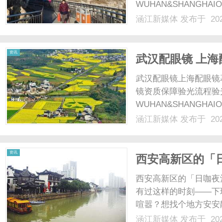
WUHAN&SHANGHAI
配镜的写字楼眼镜店直
涵江新媒体
发布于 202
光、正品镜片、透明价格
体
顾高专业度与高性价比...
资讯
武汉配眼镜 上海
武汉配眼镜上海配眼镜
镜资质保障验光流程验
WUHAN&SHANGHAI
配镜的写字楼眼镜店直
涵江新媒体
发布于 202
光、正品镜片、透明价格
顾高专业度与高性价比...
资讯
西安高新区的「
晚容纳温柔
西安高新区的「日咖夜
有过这样的时刻——下
喧嚣？想找个地方安安
面？周末想约三五好友
涵江新媒体
发布于 202