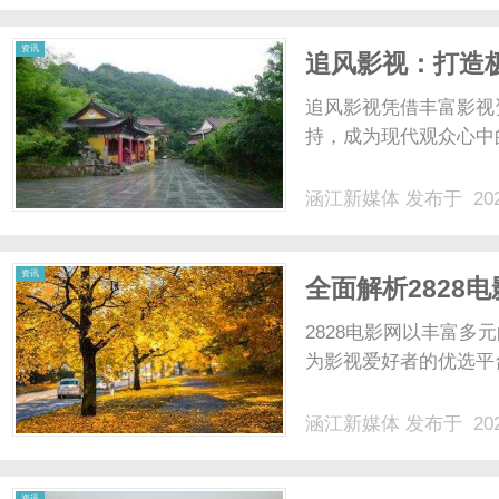
资讯
追风影视：打造
追风影视凭借丰富影视
持，成为现代观众心中
涵江新媒体
发布于 202
资讯
全面解析2828
2828电影网以丰富
为影视爱好者的优选平
涵江新媒体
发布于 202
资讯