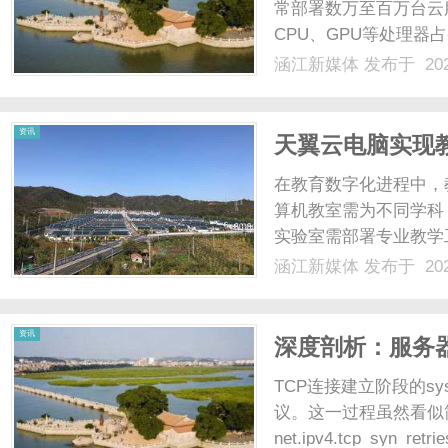
常部署数万至百万台云
CPU、GPU等处理器
温度需消耗30%-40
涵江新媒体
发布于 202
10%-20%。云服务
PUE（电源使用效率）值。.
资讯
天翼云电脑实现
在教育数字化进程中，
算机教室需为不同学科
实验室需部署专业教学工
学需保障师生跨终端访
涵江新媒体
发布于 202
板：一是设备差异大，
硬件配置参差不齐，部分老旧
资讯
深度剖析：服务器
接的微妙影响
TCP连接建立阶段的s
议。这一过程虽然看似简
net.ipv4.tcp_s