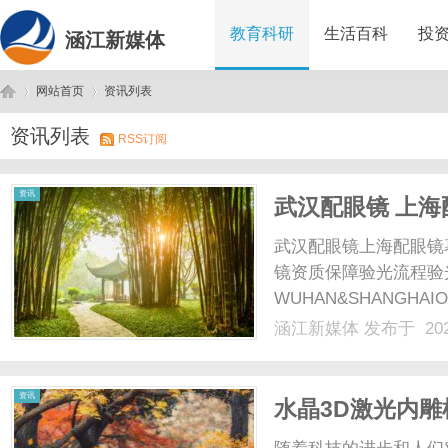
教育科研
生活百科
投
涵江新媒体
网站首页
资讯列表
资讯列表
RSS订阅
涵
›
›
资讯
武汉配眼镜 上海
武汉配眼镜上海配眼镜
镜资质保障验光流程验
WUHAN&SHANGHAI
配镜的写字楼眼镜店直
涵江新媒体
发布于 202
光、正品镜片、透明价格
顾高专业度与高性价比...
江
资讯
水晶3D激光内
品