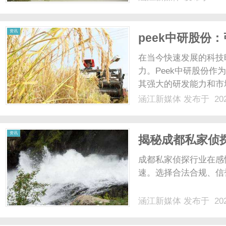
围感？在西安高新区，
樽Club，坐落高新大都荟商
资讯
peek中研股份
在当今快速发展的科技
力。Peek中研股份
其强大的研发能力和市
讨Peek中研股份的
涵江新媒体
发布于 202
者全面了解这一引领行
立于2000年，总部位于中国
资讯
揭秘成都私家侦
成都私家侦探行业在感
速。选择合法合规、信
涵江新媒体
发布于 202