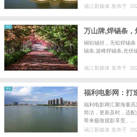
重传次数。这一参数的
涵江新媒体
发布于 202
低，可能导致在短暂网络
资讯
万山牌,焊锡条
球、铜铝锡丝，焊
铜铝锡丝，无铅焊锡条，
条
锡条,波峰焊锡条,光伏锡
涵江新媒体
发布于 202
资讯
福利电影网：打
福利电影网汇聚海量高
简洁，更新及时，适配
带来极致观影享受。...
涵江新媒体
发布于 202