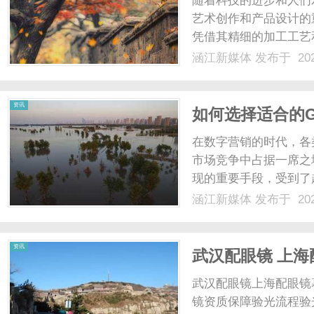
随着科技的进步和人们
艺术创作和产品设计的
凭借其精细的加工工艺
备。什么是水晶3D激
涵江新媒体
发布于 202
水晶材料内部进行雕刻
部创造出立体的效果，这种
新
资讯
如何选择适合的
在数字营销的时代，各
市场竞争中占据一席之
现的重要手段，受到了
GEO优化服务商，如
涵江新媒体
发布于 202
题。本文将从多个维度
媒
么是GEO优化？GEO优化
资讯
武汉配眼镜 上海
武汉配眼镜上海配眼镜
镜资质保障验光流程验