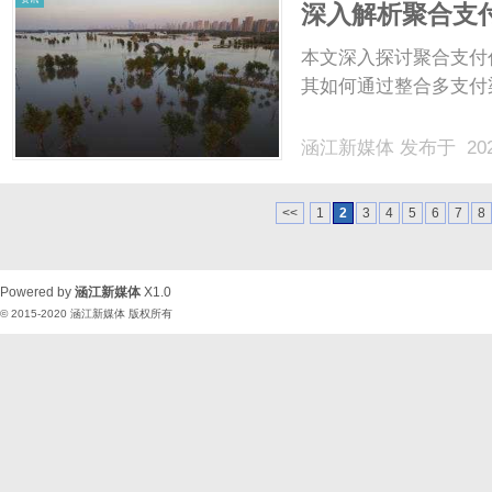
深入解析聚合支
本文深入探讨聚合支付
其如何通过整合多支付
涵江新媒体
发布于 202
<<
1
2
3
4
5
6
7
8
Powered by
涵江新媒体
X1.0
© 2015-2020
涵江新媒体
版权所有