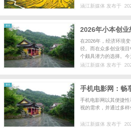
涵江新媒体
发布于 202
资讯
2026年小本创
业新路径！
在2026年，经济环
径。而在众多创业项目
个颇具潜力的选择。今
副业新路径，而繁灯网
涵江新媒体
发布于 202
业创业不是盲目选项目
持的行业。灯饰作为家装刚
资讯
手机电影网：畅
手机电影网以其便捷性
视的需求，并通过多样
涵江新媒体
发布于 202