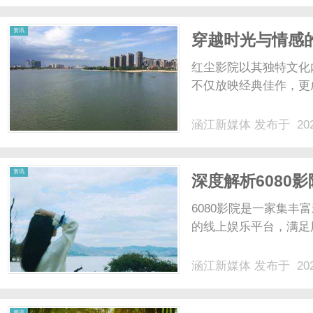
资讯
穿越时光与情感
红尘影院以其独特文化
不仅放映经典佳作，更成
涵江新媒体
发布于 202
资讯
深度解析6080
想平台
6080影院是一家集
的线上娱乐平台，满足用
涵江新媒体
发布于 202
资讯