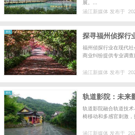
展。...
涵江新媒体
发布于 202
体
资讯
探寻福州侦探行
福州侦探行业在现代社
商业纠纷提供专业调查服
涵江新媒体
发布于 202
资讯
轨道影院：未来
轨道影院融合轨道技术
椅移动和多感官刺激，
涵江新媒体
发布于 202