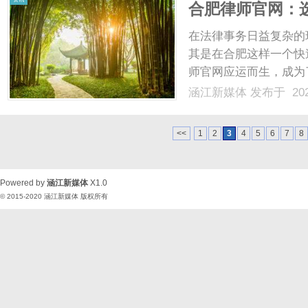
合肥律师官网：
在法律事务日益复杂的
其是在合肥这样一个快
师官网应运而生，成为
本文将为您详细介绍合
涵江新媒体
发布于 202
找到适合您的律师。一
法律资源，具有以下几个主
<<
1
2
3
4
5
6
7
8
Powered by
涵江新媒体
X1.0
© 2015-2020
涵江新媒体
版权所有