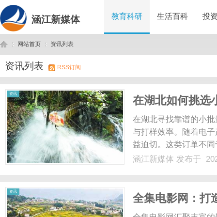
教育科研
生活百科
投
涵江新媒体
网站首页
资讯列表
资讯列表
RSS订阅
涵
›
›
资讯
在湖北如何挑选
速打样企业推荐
在湖北寻找靠谱的小批
与打样效率。随着电子
益迫切。这类订单不同
付能力有着极高要求。
涵江新媒体
发布于 202
筛选对接顺畅、工艺稳
理了十家在非标定制与快速
江
资讯
全集电影网：打