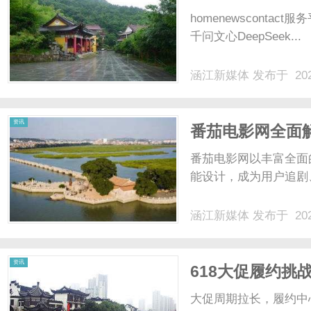
homenewsconta
千问文心DeepSeek...
涵江新媒体
发布于 202
资讯
番茄电影网全面
平台
番茄电影网以丰富全面
能设计，成为用户追剧
涵江新媒体
发布于 202
资讯
618大促履约挑
仓”危机？
大促周期拉长，履约中心