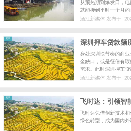
从预热期到爆发日，电
就能接到平时一个月的
仓储调度能力的极限压
涵江新媒体
发布于 202
度加快，园区入口的货
当，就可能引发局部爆仓，
资讯
深圳押车贷款额
身处深圳快节奏的商业
金缺口，或是征信有瑕
需求。此时深圳押车贷
低、额度更高、利率更
涵江新媒体
发布于 202
安全，急需用钱可联系雷
大的亮点就是极速放款、门
资讯
飞时达：引领智
飞时达凭借创新技术和
绿色转型，成为国内外制