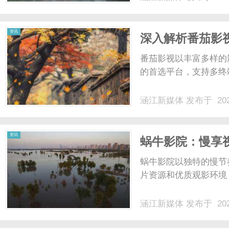
资讯
深入解析番茄影
选平台
番茄影视以丰富多样的
的首选平台，支持多终
涵江新媒体
发布于 202
资讯
蜗牛影院：慢享
台
蜗牛影院以独特的慢节
片资源和优质观影环境，
涵江新媒体
发布于 202