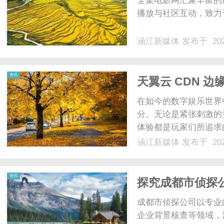
全集电影网汇聚丰富的
播放与社区互动，致力
涵江新媒体
发布于 202
新
资讯
天翼云 CDN 
在如今的数字娱乐世界
分。无论是紧张刺激的
体验都是玩家们所追求
脚石”。时延过高，玩
涵江新媒体
发布于 202
题，极大地降低了游戏
媒
决游戏时延问题带来了新的
资讯
探究成都市侦探
成都市侦探公司以专业
企业背景核查等领域，