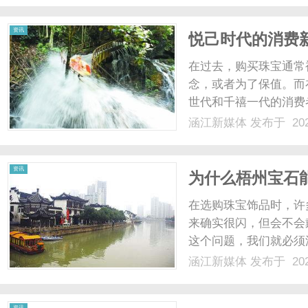
资讯
悦己时代的消费
饰自由”？
在过去，购买珠宝通常
念，或者为了保值。而
世代和千禧一代的消费
倾向于根据当天的穿搭
涵江新媒体
发布于 202
价比、高颜值”的需求
自由”的实现方案对于年轻人
资讯
为什么梧州宝石
在选购珠宝饰品时，许
来确实很闪，但会不会
这个问题，我们就必须
璨，从材料科学的角度
涵江新媒体
发布于 202
球，绝不仅仅是因为价
硬度的底气：无惧日常刮擦
资讯