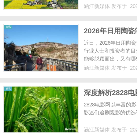
端口号、密钥对、登录
涵江新媒体
发布于 202
重新来。折腾了半小时，
资讯
2026年日用陶
值得关注？
近日，2026年日用
行业人士和投资者的目
能够脱颖而出，又有哪
探究。一、排名靠前企
涵江新媒体
发布于 202
生存和发展的关键因素
日用陶瓷生产中，通过先进
资讯
深度解析2828
台
2828电影网以丰富
影迷们追剧观影的优选
涵江新媒体
发布于 202