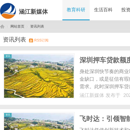
教育科研
生活百科
投
涵江新媒体
网站首页
资讯列表
资讯列表
RSS订阅
涵
›
›
资讯
深圳押车贷款额
身处深圳快节奏的商业
金缺口，或是征信有瑕
需求。此时深圳押车贷
低、额度更高、利率更
涵江新媒体
发布于 202
安全，急需用钱可联系雷
大的亮点就是极速放款、门
江
资讯
飞时达：引领智