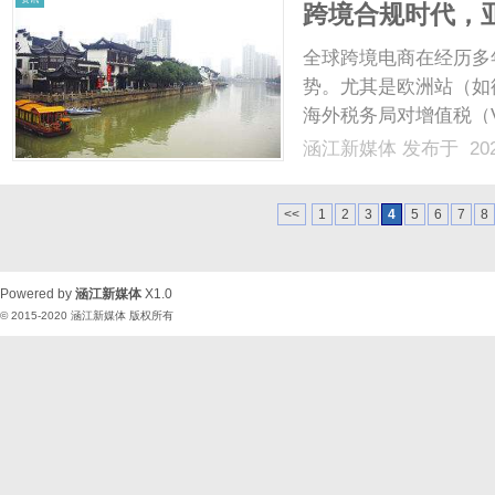
跨境合规时代，亚
全红线？
全球跨境电商在经历多
势。尤其是欧洲站（如
海外税务局对增值税（
地法律，也上线了强力
涵江新媒体
发布于 202
务管理面临双重挑战：
铺被封；另一方面，如何将
<<
1
2
3
4
5
6
7
8
Powered by
涵江新媒体
X1.0
© 2015-2020
涵江新媒体
版权所有