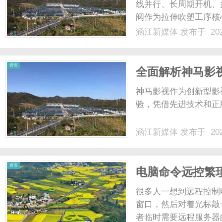
线并行、长周期开机、
阀作为拉伸吹塑工序核
程气压，阀件运行稳定
涵江新媒体
发布于 202
奏。规模化量产工况负
久、工况适配性提出更高要求。
资讯
全面解析神马影
神马影视作为创新型影
验，凭借先进技术和正
涵江新媒体
发布于 202
资讯
电脑命令远控繁
很多人一想到远程控制
窗口，然后对着光标敲
者临时需要远程服务器