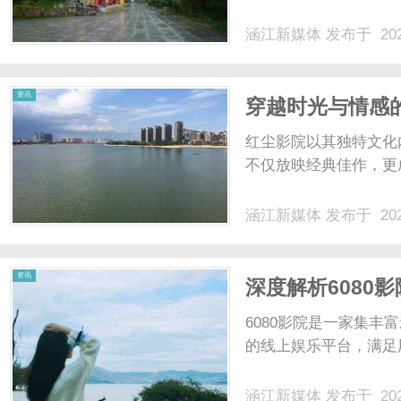
涵江新媒体
发布于 202
体
资讯
穿越时光与情感
红尘影院以其独特文化
不仅放映经典佳作，更成
涵江新媒体
发布于 202
资讯
深度解析6080
想平台
6080影院是一家集
的线上娱乐平台，满足用
涵江新媒体
发布于 202