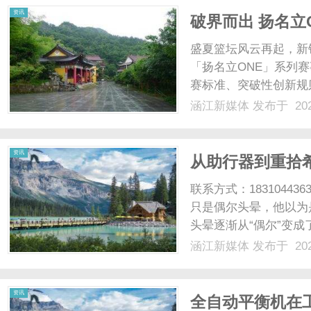
资讯
破界而出 扬名立O
系列赛7月启幕
盛夏篮坛风云再起，新
「扬名立ONE」系列
赛标准、突破性创新规
全国篮球爱好者献上一
涵江新媒体
发布于 202
立ONE」全国青年篮
CBA职业俱乐部青年梯队与
资讯
从助行器到重拾希
缩”正面交锋
联系方式：183104
只是偶尔头晕，他以为
头晕逐渐从“偶尔”变成
在医院做完核磁共振，
涵江新媒体
发布于 202
体发出的不是“警告”，
时光。他尝试......
资讯
全自动平衡机在