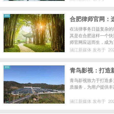
资讯
合肥律师官网：
在法律事务日益复杂的
其是在合肥这样一个快
师官网应运而生，成为
本文将为您详细介绍合
涵江新媒体
发布于 202
找到适合您的律师。一
法律资源，具有以下几个主
资讯
青鸟影视：打造
青鸟影视致力于打造多
质服务，为用户提供丰
涵江新媒体
发布于 202