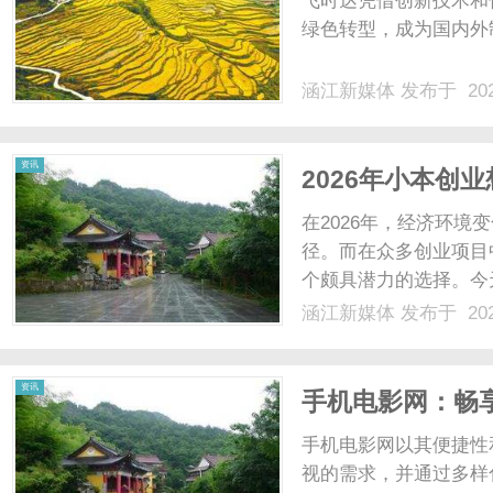
飞时达凭借创新技术和
绿色转型，成为国内外制
涵江新媒体
发布于 202
新
资讯
2026年小本创
业新路径！
在2026年，经济环
径。而在众多创业项目
个颇具潜力的选择。今
副业新路径，而繁灯网
涵江新媒体
发布于 202
业创业不是盲目选项目
媒
持的行业。灯饰作为家装刚
资讯
手机电影网：畅
手机电影网以其便捷性
视的需求，并通过多样